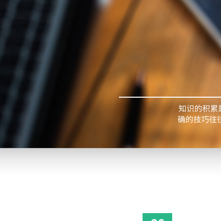
知识的积累
确的技巧往