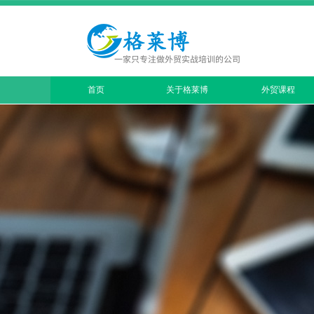
一家只专注做外贸实战培训的公司
首页
关于格莱博
外贸课程